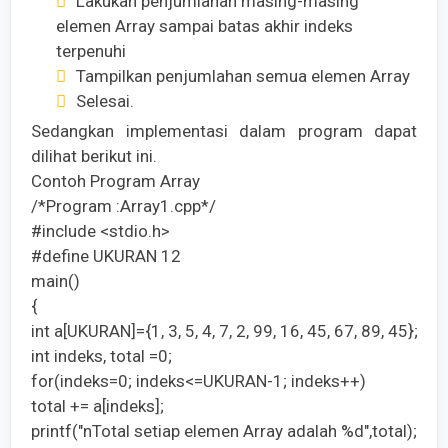
Lakukan penjumlahan masing-masing
elemen Array sampai batas akhir indeks
terpenuhi
Tampilkan penjumlahan semua elemen Array
Selesai.
Sedangkan implementasi dalam program dapat
dilihat berikut ini.
Contoh Program Array
/*Program :Array1.cpp*/
#include <stdio.h>
#define UKURAN 12
main()
{
int a[UKURAN]={1, 3, 5, 4, 7, 2, 99, 16, 45, 67, 89, 45};
int indeks, total =0;
for(indeks=0; indeks<=UKURAN-1; indeks++)
total += a[indeks];
printf("nTotal setiap elemen Array adalah %d",total);