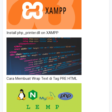
Install php_printer.dll on XAMPP
Cara Membuat Wrap Text di Tag PRE HTML