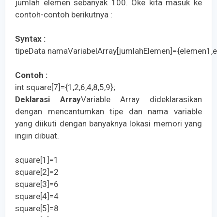
jumlah elemen sebanyak 100. Oke kita masuk ke
contoh-contoh berikutnya :
Syntax :
tipeData namaVariabelArray[jumlahElemen]={elemen1,
Contoh :
int square[7]={1,2,6,4,8,5,9};
Deklarasi Array
Variable Array dideklarasikan
dengan mencantumkan tipe dan nama variable
yang diikuti dengan banyaknya lokasi memori yang
ingin dibuat.
square[1]=1
square[2]=2
square[3]=6
square[4]=4
square[5]=8