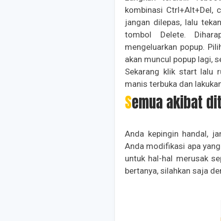
kombinasi Ctrl+Alt+Del, 
jangan dilepas, lalu tek
tombol Delete. Dihar
mengeluarkan popup. Pilih
akan muncul popup lagi, s
Sekarang klik start lalu
manis terbuka dan lakukan
Semua akibat di
Anda kepingin handal, j
Anda modifikasi apa yang 
untuk hal-hal merusak se
bertanya, silahkan saja d