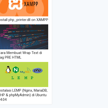
nstall php_printer.dll on XAMPP
ara Membuat Wrap Text di
Tag PRE HTML
nstalasi LEMP (Nginx, MariaDB,
HP & phpMyAdmin) di Ubuntu
4.04