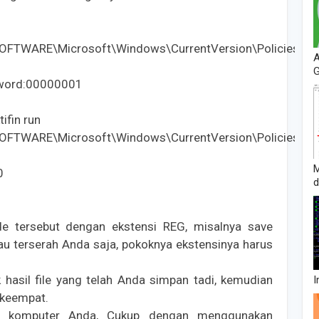
FTWARE\Microsoft\Windows\CurrentVersion\Policies\
A
G
dword:00000001
ifin run 
FTWARE\Microsoft\Windows\CurrentVersion\Policies\
0
d
e tersebut dengan ekstensi REG, misalnya save
u terserah Anda saja, pokoknya ekstensinya harus
k hasil file yang telah Anda simpan tadi, kemudian
I
 keempat.
ot komputer Anda, Cukup dengan menggunakan