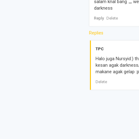
salam knal bang .,,, w
darkness
Reply
Delete
Replies
TPC
Halo juga Nursyid:) 
kesan agak darkness/
makane agak gelap :p
Delete