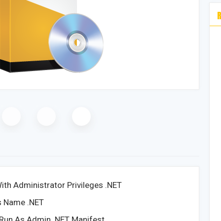
th Administrator Privileges .NET
ss Name .NET
Run As Admin .NET Manifest