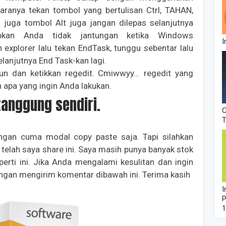
caranya tekan tombol yang bertulisan Ctrl, TAHAN,
an juga tombol Alt juga jangan dilepas selanjutnya
apkan Anda tidak jantungan ketika Windows
I
 explorer lalu tekan EndTask, tunggu sebentar lalu
elanjutnya End Task-kan lagi.
 run dan ketikkan regedit. Cmiwwyy... regedit yang
 apa yang ingin Anda lakukan.
tanggung sendiri.
C
angan cuma modal copy paste saja. Tapi silahkan
telah saya share ini. Saya masih punya banyak stok
perti ini. Jika Anda mengalami kesulitan dan ingin
engan mengirim komentar dibawah ini. Terima kasih
I
P
1