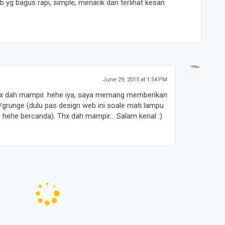
eb yg bagus rapi, simple, menarik dan terlihat kesan
June 29, 2015 at 1:54 PM
thx dah mampir. hehe iya, saya memang memberikan
grunge (dulu pas design web ini soale mati lampu
 hehe bercanda). Thx dah mampir... Salam kenal :)