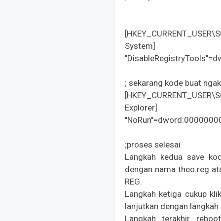
[HKEY_CURRENT_USER\SO
System] 
"DisableRegistryTools"=
; sekarang kode buat ngakt
[HKEY_CURRENT_USER\SO
Explorer] 
"NoRun"=dword:0000000
;proses selesai 
Langkah kedua save kod
dengan nama theo.reg ata
REG.
Langkah ketiga cukup kli
lanjutkan dengan langkah
Langkah terakhir rebo