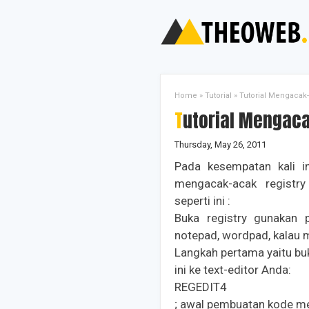
Home
»
Tutorial
»
Tutorial Mengacak-
Tutorial Mengac
Thursday, May 26, 2011
Pada kesempatan kali i
mengacak-acak registry
seperti ini :
Buka registry gunakan p
notepad, wordpad, kalau 
Langkah pertama yaitu buk
ini ke text-editor Anda:
REGEDIT4
; awal pembuatan kode me