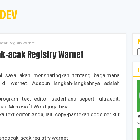
acak Registry Warnet
ak-acak Registry Warnet
ni saya akan mensharingkan tentang bagaimana
 di warnet. Adapun langkah-langkahnya adalah
rogram text editor sederhana seperti ultraedit,
mau Microsoft Word juga bisa.
a text editor Anda, lalu copy-pastekan code berikut
A
G
ngacak-acak registry warnet