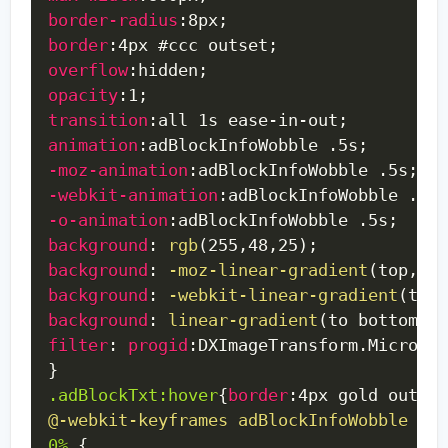
border-radius
:
8px
;
border
:
4px #ccc outset
;
overflow
:
hidden
;
opacity
:
1
;
transition
:
all 1s ease-in-out
;
animation
:
adBlockInfoWobble .5s
;
-moz-animation
:
adBlockInfoWobble .5s
;
-webkit-animation
:
adBlockInfoWobble .5s
;
-o-animation
:
adBlockInfoWobble .5s
;
background
:
rgb
(
255
,
48
,
25
)
;
background
:
-moz-linear-gradient
(
top
,
r
background
:
-webkit-linear-gradient
(
top
,
background
:
linear-gradient
(
to bottom
,
filter
:
progid
:
DXImageTransform.Microsof
}
.adBlockTxt:hover
{
border
:
4px gold outset
@-webkit-keyframes
 adBlockInfoWobble
{
0%
{