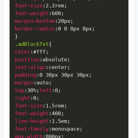
font-size
:
2.2rem
;
font-weight
:
600
;
margin-bottom
:
20px
;
border-radius
:
0 0 8px 8px
;
}
.adBlockTxt
{
color
:
#fff
;
position
:
absolute
;
text-align
:
center
;
padding
:
0 30px 30px 30px
;
margin
:
auto
;
top
:
30%
;
left
:
0
;
right
:
0
;
font-size
:
1.5rem
;
font-weight
:
400
;
line-height
:
1.5em
;
font-family
:
monospace
;
max-width
:
800px
;