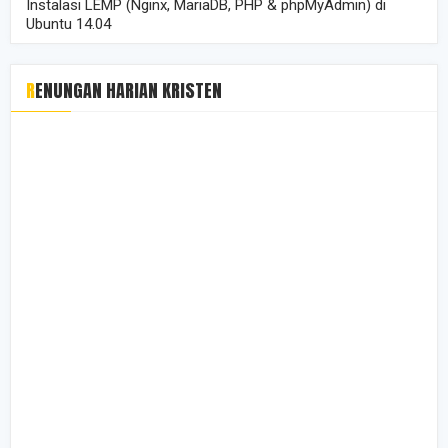
Instalasi LEMP (Nginx, MariaDB, PHP & phpMyAdmin) di
Ubuntu 14.04
RENUNGAN HARIAN KRISTEN