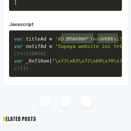
}
Javascript
JAVASCRIPT
COPY
var
 titleAd 
=
'AD Blocker Terdeteksi!'
;
var
 notifAd 
=
'Supaya website ini tetap 
//<![CDATA[
var
 _0xf10a
=
[
"\x73\x63\x72\x69\x70\x74"
,
//]]>
RELATED POSTS