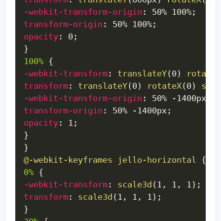
-webkit-transform-origin
:
 50% 100%
;
transform-origin
:
 50% 100%
;
opacity
:
 0
;
}
100%
{
-webkit-transform
:
translateY
(
0
)
rotateX
transform
:
translateY
(
0
)
rotateX
(
0
)
scal
-webkit-transform-origin
:
 50% -1400px
;
transform-origin
:
 50% -1400px
;
opacity
:
 1
;
}
}
@-webkit-keyframes
 jello-horizontal
{
0%
{
-webkit-transform
:
scale3d
(
1
,
 1
,
 1
)
;
transform
:
scale3d
(
1
,
 1
,
 1
)
;
}