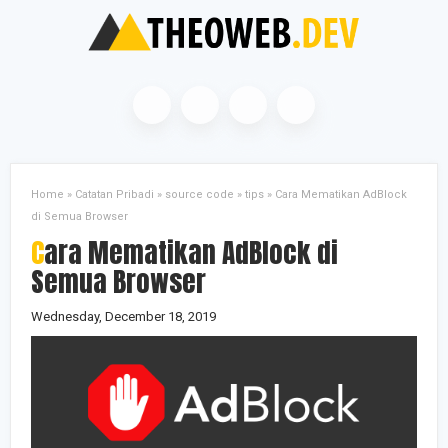
Home
»
Catatan Pribadi
»
source code
»
tips
»
Cara Mematikan AdBlock
di Semua Browser
Cara Mematikan AdBlock di
Semua Browser
Wednesday, December 18, 2019