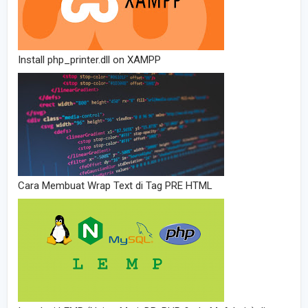
Install php_printer.dll on XAMPP
Cara Membuat Wrap Text di Tag PRE HTML