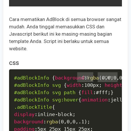
Cara mematikan AdBlock di semua browser sangat
mudah. Anda tinggal memasukkan CSS dan
Javascript berikut ini ke masing-masing bagian
template Anda. Script ini berlaku untuk semua
website.
CSS
CSS
COPY
#adBlockInfo
{
background
:
rgba
(
0
,
0
,
0
,
0.85
#adBlockInfo svg
{
width
:
100px
;
height
:
10
#adBlockInfo svg path
{
fill
:
#fff
;
}
#adBlockInfo svg:hover
{
animation
:
jello-h
.adBlockTitle
{
display
:
inline-block
;
background
:
rgba
(
0
,
0
,
0
,
.1
)
;
padding
:
5px 25px 15px 25px
;