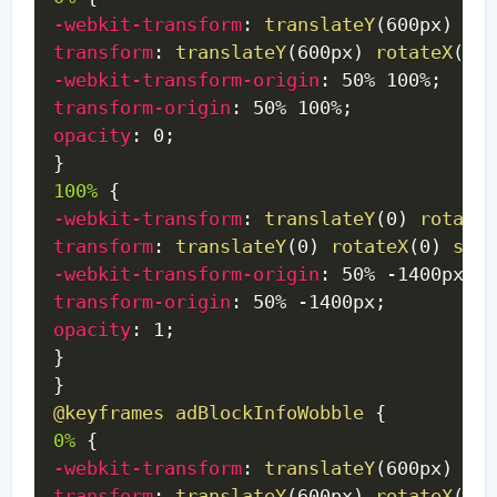
-webkit-transform
:
translateY
(
600px
)
rot
transform
:
translateY
(
600px
)
rotateX
(
30d
-webkit-transform-origin
:
 50% 100%
;
transform-origin
:
 50% 100%
;
opacity
:
 0
;
}
100%
{
-webkit-transform
:
translateY
(
0
)
rotateX
transform
:
translateY
(
0
)
rotateX
(
0
)
scal
-webkit-transform-origin
:
 50% -1400px
;
transform-origin
:
 50% -1400px
;
opacity
:
 1
;
}
}
@keyframes
 adBlockInfoWobble
{
0%
{
-webkit-transform
:
translateY
(
600px
)
rot
transform
:
translateY
(
600px
)
rotateX
(
30d