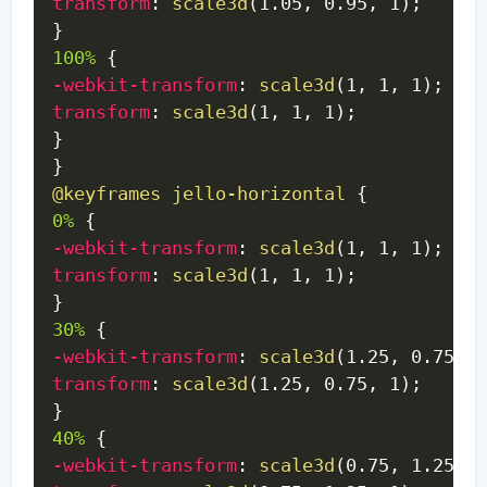
transform
:
scale3d
(
1.05
,
 0.95
,
 1
)
;
}
100%
{
-webkit-transform
:
scale3d
(
1
,
 1
,
 1
)
;
transform
:
scale3d
(
1
,
 1
,
 1
)
;
}
}
@keyframes
 jello-horizontal
{
0%
{
-webkit-transform
:
scale3d
(
1
,
 1
,
 1
)
;
transform
:
scale3d
(
1
,
 1
,
 1
)
;
}
30%
{
-webkit-transform
:
scale3d
(
1.25
,
 0.75
,
 1
transform
:
scale3d
(
1.25
,
 0.75
,
 1
)
;
}
40%
{
-webkit-transform
:
scale3d
(
0.75
,
 1.25
,
 1